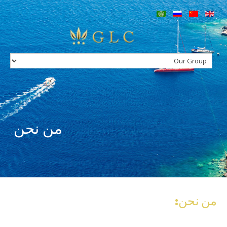
Home
Our Group
Services
Concierge
Charters
Villas in Greece
Hotels in Greece
Contact
من نحن:
من
نحن: