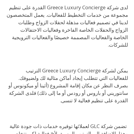
لدى شركة Greece Luxury Concierge القدرة على تنظيم
مجموعة من خدمات التخطيط للفعاليات. يعمل المتخصصون
لدينا في تصميم فعاليات مذهلة لحفلات الزواج وطلبات
الزواج والحفلات الخاصة الفاخرة وفعاليات الاحتفالات
الخاصة والفعاليات المصممة خصيصًا والفعاليات الترويجية
للشركات.
يمكن لشركة Greece Luxury Concierge الترتيب
للفعاليات التي تتطلب إيجاد أماكن مثالية لك ولضيوفك.
بصرف النظر عن مكان إقامة المشروع (أثينا أو ميكونوس أو
سانتوريني أو باروس أو رودس أو ما إلى ذلك) فلدى الشركة
القدرة على تنظيم فعالية لا تنسى.
تضمن شركة GLC لعملائها توفيره خدمات ذات جودة عالية
وهذا بالإضافة إلى الترتيب المسبق لأيّ فعالية لكي تتخلص