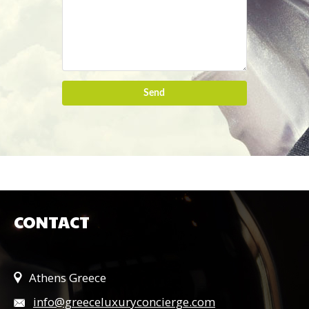
Send
CONTACT
Athens Greece
info@greeceluxuryconcierge.com